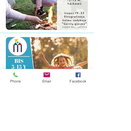
Phone
Email
Facebook
Malūno g., Palanga, Lietuva /
+370 616
26508
/
info@balticinternationalschool.com
Calle la Sirena 10, Puerto de Santiago,