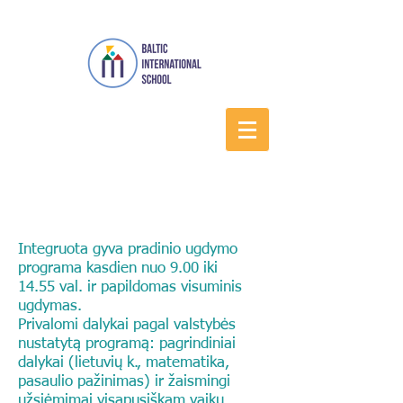
Integruota gyva pradinio ugdymo
programa kasdien nuo 9.00 iki
14.55 val. ir papildomas visuminis
ugdymas.
Privalomi dalykai pagal valstybės
nustatytą programą: pagrindiniai
dalykai (lietuvių k., matematika,
pasaulio pažinimas) ir žaismingi
užsiėmimai visapusiškam vaikų